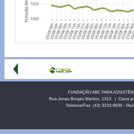
1020
1000
05/08 00h
05/08 03h
05/08 06h
05/08 09h
05/08 12h
05/08 15h
05/08 18h
05/08 21h
06/08 00h
06/08 03h
06/08 06h
06/08 09h
06/08 12h
06/08 15h
06/08 18h
06/08 21h
07/08 00h
07/08 03h
07/08 0
07/0
FUNDAÇÃO ABC PARA ASSISTÊN
Rua Jonas Borges Martins, 1313 | Caixa p
Telefone/Fax: (42) 3233-8600 - R