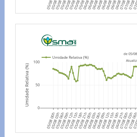
05/08 00h
05/08 03h
05/08 06h
05/08 09h
05/08 12h
05/08 15h
05/08 18h
05/08 21h
06/08 00h
06/08 03h
06/08 06h
06/08 09h
06/08 12h
06/08 15h
06/08 18h
06/08 21h
07/08 00h
07/08 03h
07/08 0
07/0
de 05/08
Umidade Relativa (%)
 Atual
100
Umidade Relativa (%)
50
0
05/08 00h
05/08 03h
05/08 06h
05/08 09h
05/08 12h
05/08 15h
05/08 18h
05/08 21h
06/08 00h
06/08 03h
06/08 06h
06/08 09h
06/08 12h
06/08 15h
06/08 18h
06/08 21h
07/08 00h
07/08 03h
07/08 0
07/0