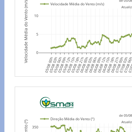
de 05/08
Velocidade Média do Vento (m/s)
Velocidade Média do Vento (m/s)
 Atual
10
5
0
05/08 00h
05/08 03h
05/08 06h
05/08 09h
05/08 12h
05/08 15h
05/08 18h
05/08 21h
06/08 00h
06/08 03h
06/08 06h
06/08 09h
06/08 12h
06/08 15h
06/08 18h
06/08 21h
07/08 00h
07/08 03h
07/08 0
07/0
de 05/08
Direção Média do Vento (º)
 Atual
350