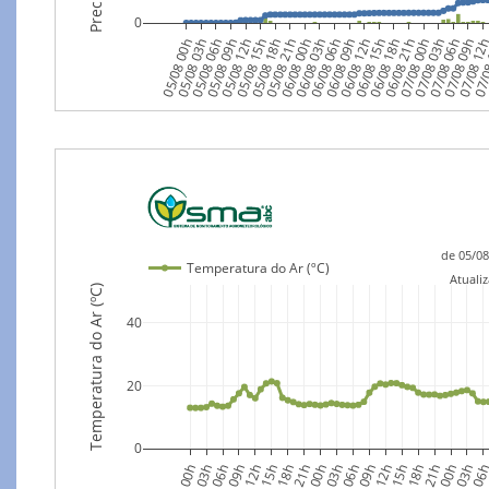
0
05/08 00h
05/08 03h
05/08 06h
05/08 09h
05/08 12h
05/08 15h
05/08 18h
05/08 21h
06/08 00h
06/08 03h
06/08 06h
06/08 09h
06/08 12h
06/08 15h
06/08 18h
06/08 21h
07/08 00h
07/08 03h
07/08 06h
07/08 09h
07/08 12
07/0
0
de 05/08
Temperatura do Ar (ºC)
 Atual
Temperatura do Ar (ºC)
40
20
0