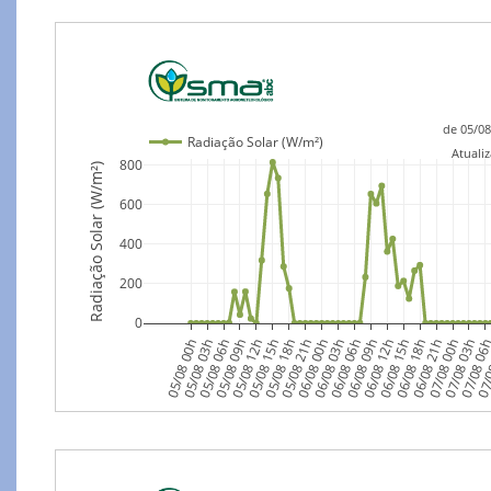
de 05/08
Radiação Solar (W/m²)
 Atual
800
Radiação Solar (W/m²)
600
400
200
0
05/08 00h
05/08 03h
05/08 06h
05/08 09h
05/08 12h
05/08 15h
05/08 18h
05/08 21h
06/08 00h
06/08 03h
06/08 06h
06/08 09h
06/08 12h
06/08 15h
06/08 18h
06/08 21h
07/08 00h
07/08 03h
07/08 0
07/0