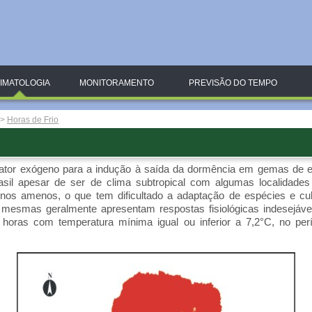
IMATOLOGIA
MONITORAMENTO
PREVISÃO DO TEMPO
>
Horas de Frio
l fator exógeno para a indução à saída da dormência em gemas de es
asil apesar de ser de clima subtropical com algumas localidade
rnos amenos, o que tem dificultado a adaptação de espécies e cul
s mesmas geralmente apresentam respostas fisiológicas indesejáve
horas com temperatura mínima igual ou inferior a 7,2°C, no pe