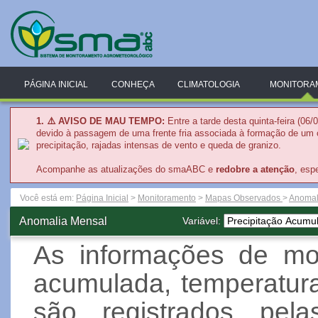
PÁGINA INICIAL
CONHEÇA
CLIMATOLOGIA
MONITORA
1. ⚠️
AVISO DE MAU TEMPO:
Entre a tarde desta quinta-feira (06
devido à passagem de uma frente fria associada à formação de um c
precipitação, rajadas intensas de vento e queda de granizo.
Acompanhe as atualizações do smaABC e
redobre a atenção
, esp
Você está em:
Página Inicial
>
Monitoramento
>
Mapas Observados
>
Anomal
Anomalia Mensal
Variável:
As informações de mon
acumulada, temperatur
são registrados pela