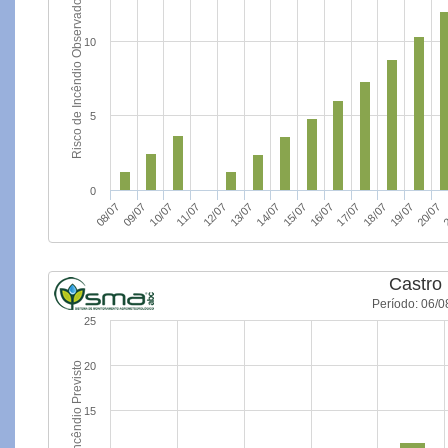
Risco de Incêndio Observado
10
5
0
14/07
13/07
12/07
11/07
10/07
09/07
08/07
2
20/07
19/07
18/07
17/07
16/07
15/07
Castro
Período: 06/0
25
Risco de Incêndio Previsto
20
15