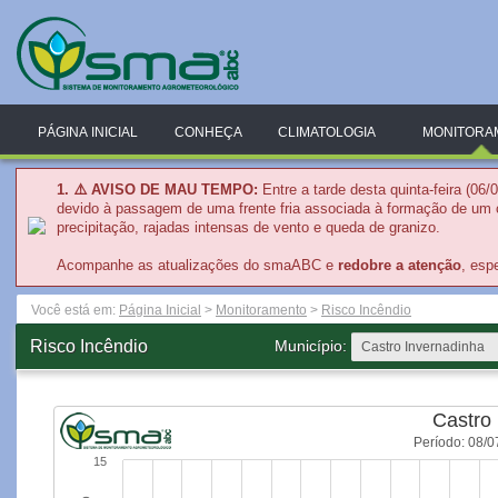
PÁGINA INICIAL
CONHEÇA
CLIMATOLOGIA
MONITORA
1. ⚠️
AVISO DE MAU TEMPO:
Entre a tarde desta quinta-feira (06
devido à passagem de uma frente fria associada à formação de um c
precipitação, rajadas intensas de vento e queda de granizo.
Acompanhe as atualizações do smaABC e
redobre a atenção
, esp
Você está em:
Página Inicial
>
Monitoramento
>
Risco Incêndio
Risco Incêndio
Município:
Castro
Período: 08/0
15