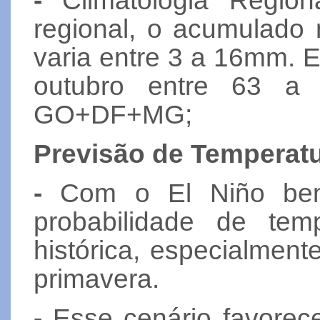
-
Climatologia Regiona
regional, o acumulado
varia entre 3 a 16mm.
outubro entre 63 a
GO+DF+MG;
Previsão de Temperatu
-
Com o El Niño bem 
probabilidade de te
histórica, especialment
primavera.
-
Esse cenário favorec