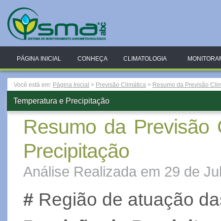
PÁGINA INICIAL
CONHEÇA
CLIMATOLOGIA
MONITORA
Você está em:
Página Inicial
>
Previsão Climática
>
Resumo da Previsão Clim
Temperatura e Precipitação
Resumo da Previsão C
Precipitação
Análise Realizada em 29 de Ju
#
Região de atuação d