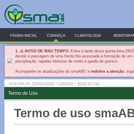
PÁGINA INICIAL
CONHEÇA
CLIMATOLOGIA
MONITORA
1. ⚠️
AVISO DE MAU TEMPO:
Entre a tarde desta quinta-feira (06
devido à passagem de uma frente fria associada à formação de um c
precipitação, rajadas intensas de vento e queda de granizo.
Acompanhe as atualizações do smaABC e
redobre a atenção
, esp
Você está em:
Página Inicial
>
Conheça
>
Termo de Uso
Termo de Uso
Termo de uso smaA